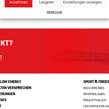
s ist ein Multisport-Gelände im Freien mit 1800 m²
Annehmen
Leugnen
Einstellungen anzeigen
s ganze Jahr über treiben, auch wenn es regnet oder wenn
IMPRESSUM
EKT?
!
 LOW ENERGY
SPORT & FREIZE
LTEN VERSPRECHEN
BOULODROMES
IERUNGEN
SPORTANLAGEN
EWS
FREILUFTHALLEN
T
LEICHTATHLETIK-H