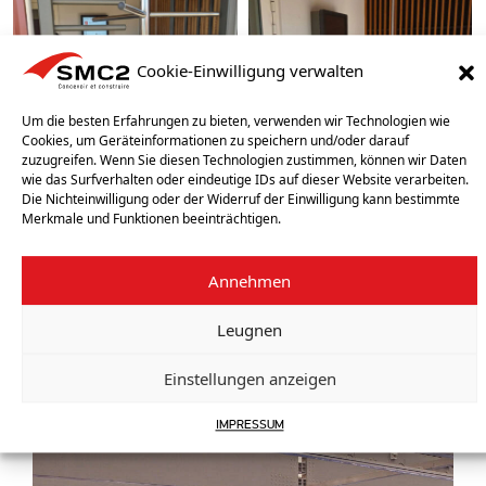
Cookie-Einwilligung verwalten
Um die besten Erfahrungen zu bieten, verwenden wir Technologien wie
Cookies, um Geräteinformationen zu speichern und/oder darauf
zuzugreifen. Wenn Sie diesen Technologien zustimmen, können wir Daten
wie das Surfverhalten oder eindeutige IDs auf dieser Website verarbeiten.
Die Nichteinwilligung oder der Widerruf der Einwilligung kann bestimmte
Merkmale und Funktionen beeinträchtigen.
Bisheriger Realisierungen
Annehmen
FIT ARENA – CHATEAUROUX (FRANKREICH)
Nächster Realisierungen
Leugnen
FIT ARENA – ENTRESSEN (FRANKREICH)
Einstellungen anzeigen
UNSERE ANDEREN REALISIERUNGEN
IMPRESSUM